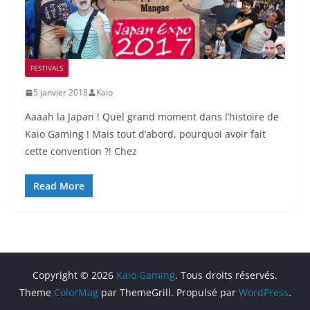
FESTIVALS
5 janvier 2018
Kaio
Aaaah la Japan ! Quel grand moment dans l’histoire de
Kaio Gaming ! Mais tout d’abord, pourquoi avoir fait
cette convention ?! Chez
Read More
Copyright © 2026
Kaio Gaming
. Tous droits réservés.
Theme
ColorMag
par ThemeGrill. Propulsé par
WordPress
.